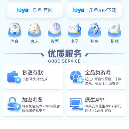
公益基金会与吉安县爱心幼儿园共赴“十年
11月4日，国家能源集团公益基金会来到江西省吉安县国家能源
心幼儿园的老师、小朋友们一起开展十周年联谊活动。公益基金会
护航困境儿童健康成长
2010年，国家能源集团公益基金会开始实施“爱心行动”项目，
天性心脏病和白血病的0-18岁困境家庭儿童进行救治。目前，项目已