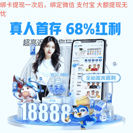
亿万28
亿万28
亿万28
关于亿万28
亿万28 资讯
var _hmt = _hmt || []; (function() { var hm = document.createElement
document.getElementsByTagName("script")[0]; s.parentNode.insertBefo
现实,努力成就未来!
NG娱乐官网-追求健康,你我一起成长