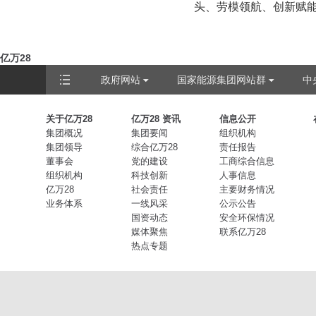
头、劳模领航、创新赋
亿万28
政府网站
国家能源集团网站群
中
关于亿万28
亿万28 资讯
信息公开
集团概况
集团要闻
组织机构
集团领导
综合亿万28
责任报告
董事会
党的建设
工商综合信息
组织机构
科技创新
人事信息
亿万28
社会责任
主要财务情况
业务体系
一线风采
公示公告
国资动态
安全环保情况
媒体聚焦
联系亿万28
热点专题