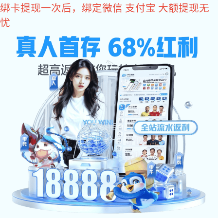
亿万28
亿万28
亿万28
关于亿万28
亿万28 资讯
var _hmt = _hmt || []; (function() { var hm = document.createElement
document.getElementsByTagName("script")[0]; s.parentNode.insertBefo
现实,努力成就未来!
NG娱乐官网-追求健康,你我一起成长